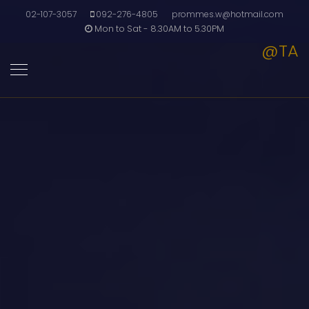
02-107-3057
092-276-4805
prommes.w@hotmail.com
Mon to Sat - 8.30AM to 5.30PM
@TA