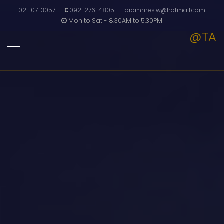
02-107-3057
092-276-4805
prommes.w@hotmail.com
Mon to Sat - 8.30AM to 5.30PM
@TA