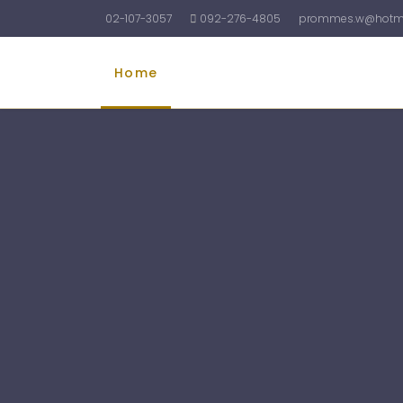
02-107-3057
092-276-4805
prommes.w@hotma
Home
รับทำบัญชี
รับจดทะเบียนบริษัท