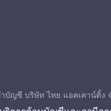
ําบัญชี บริษัท ไทย แอคเคาน์ติ้ง 