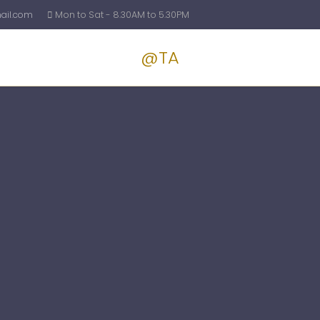
il.com
Mon to Sat - 8.30AM to 5.30PM
@TA
Services
Blog
Pricin