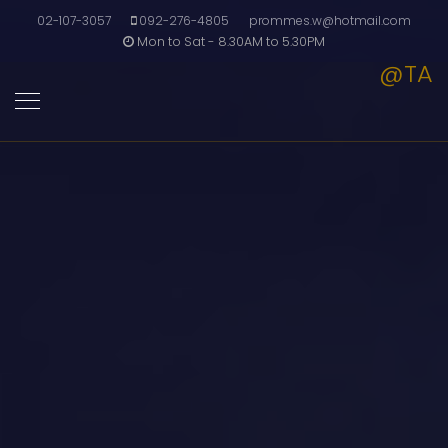
02-107-3057
092-276-4805
prommes.w@hotmail.com
Mon to Sat - 8.30AM to 5.30PM
@TA