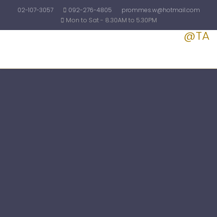
02-107-3057
092-276-4805
prommes.w@hotmail.com
Mon to Sat - 8.30AM to 5.30PM
@TA