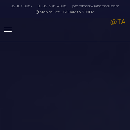
02-107-3057
092-276-4805
prommes.w@hotmail.com
Mon to Sat - 8.30AM to 5.30PM
@TA