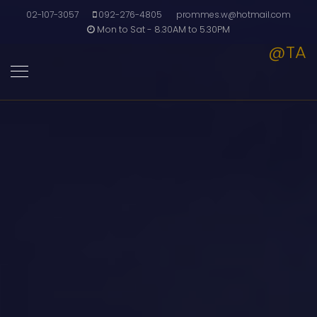
02-107-3057
092-276-4805
prommes.w@hotmail.com
Mon to Sat - 8.30AM to 5.30PM
@TA