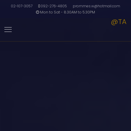
02-107-3057
092-276-4805
prommes.w@hotmail.com
Mon to Sat - 8.30AM to 5.30PM
@TA