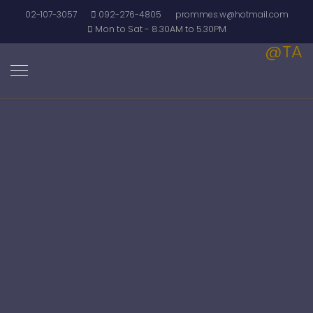
02-107-3057
092-276-4805
prommes.w@hotmail.com
Mon to Sat - 8.30AM to 5.30PM
@TA