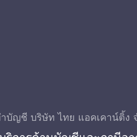
ําบัญชี บริษัท ไทย แอคเคาน์ติ้ง 