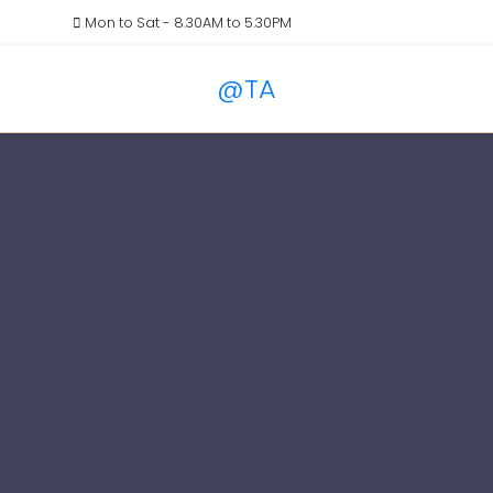
il.com
Mon to Sat - 8.30AM to 5.30PM
@TA
Services
Blog
Pricin