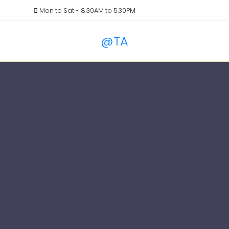
il.com
Mon to Sat - 8.30AM to 5.30PM
@TA
Services
Blog
Pricin