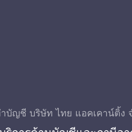
ําบัญชี บริษัท ไทย แอคเคาน์ติ้ง 