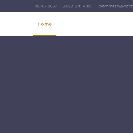
02-107-3057
092-276-4805
prommes.w@hotma
Home
รับทำบัญชี
รับจดทะเบียนบริษัท