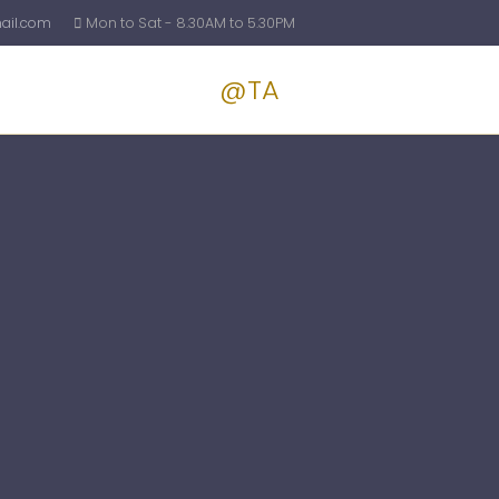
il.com
Mon to Sat - 8.30AM to 5.30PM
@TA
Services
Blog
Pricin