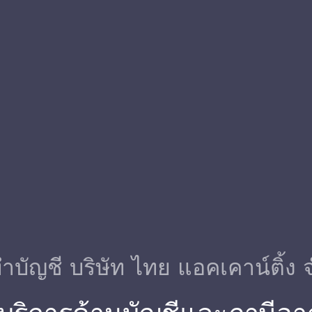
ําบัญชี บริษัท ไทย แอคเคาน์ติ้ง 