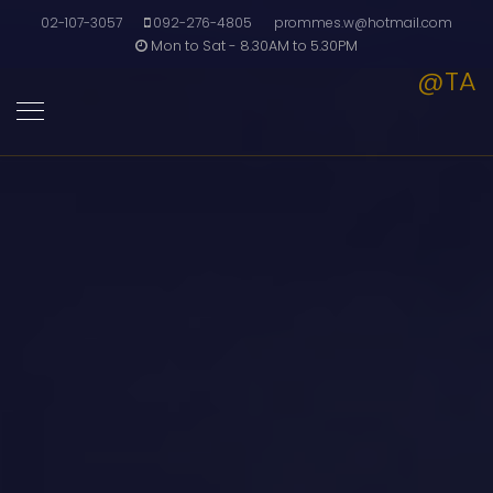
02-107-3057
092-276-4805
prommes.w@hotmail.com
Mon to Sat - 8.30AM to 5.30PM
@TA