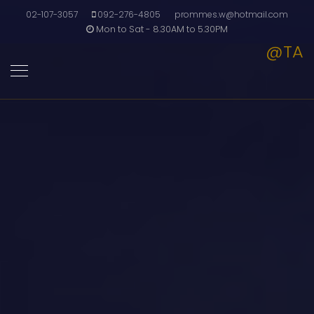
02-107-3057
092-276-4805
prommes.w@hotmail.com
Mon to Sat - 8.30AM to 5.30PM
@TA