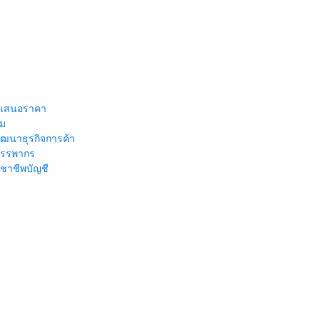
เสนอราคา
ิม
ัฒนาธุรกิจการค้า
รรพากร
ชาชีพบัญชี