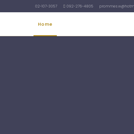
02-107-3057
092-276-4805
prommes.w@hotma
Home
รับทำบัญชี
รับจดทะเบียนบริษัท