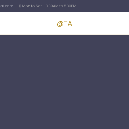
il.com
Mon to Sat - 8.30AM to 5.30PM
@TA
Services
Blog
Pricin