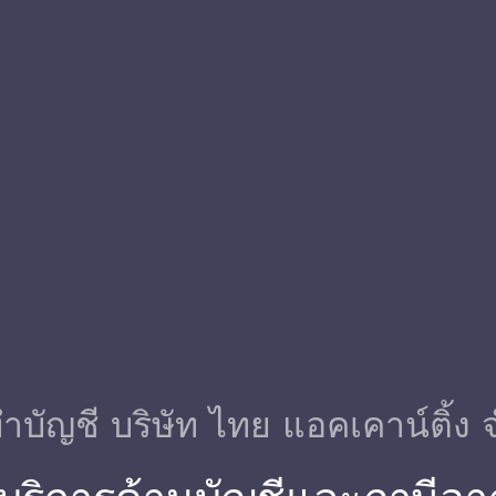
ําบัญชี บริษัท ไทย แอคเคาน์ติ้ง 