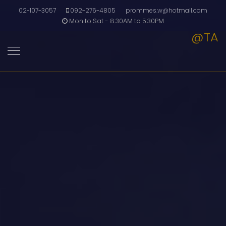
02-107-3057
092-276-4805
prommes.w@hotmail.com
Mon to Sat - 8.30AM to 5.30PM
@TA