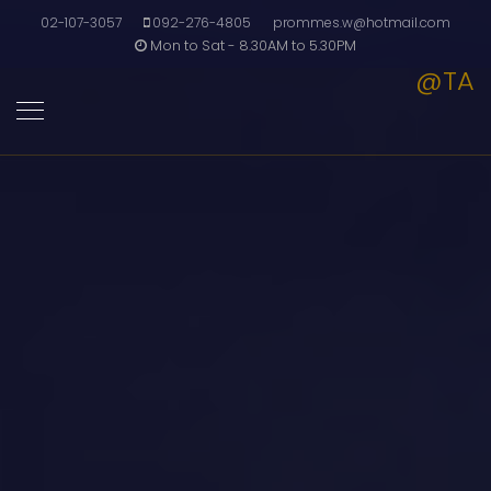
02-107-3057
092-276-4805
prommes.w@hotmail.com
Mon to Sat - 8.30AM to 5.30PM
@TA