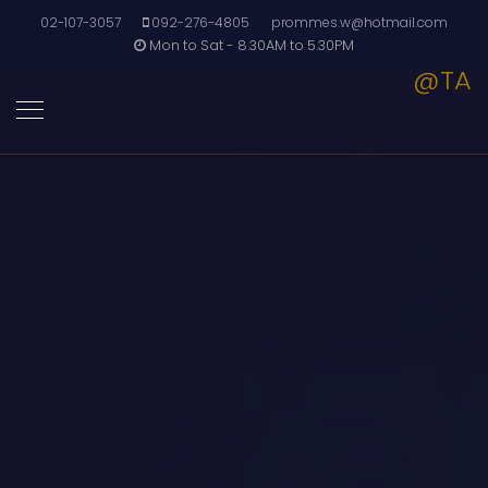
02-107-3057
092-276-4805
prommes.w@hotmail.com
Mon to Sat - 8.30AM to 5.30PM
@TA