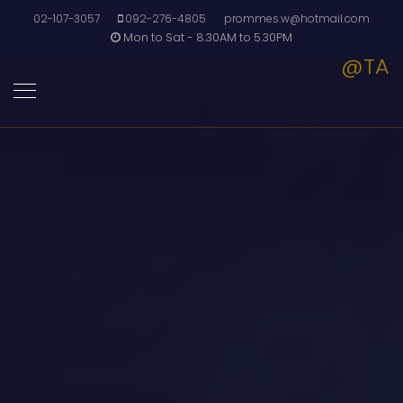
02-107-3057
092-276-4805
prommes.w@hotmail.com
Mon to Sat - 8.30AM to 5.30PM
@TA