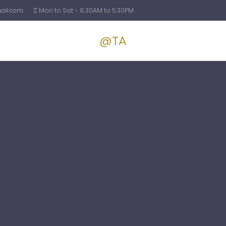
il.com
Mon to Sat - 8.30AM to 5.30PM
@TA
Services
Blog
Pricin