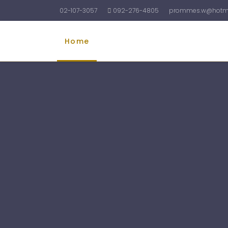
02-107-3057
092-276-4805
prommes.w@hotma
Home
รับทำบัญชี
รับจดทะเบียนบริษัท