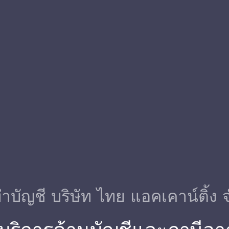
ําบัญชี บริษัท ไทย แอคเคาน์ติ้ง 