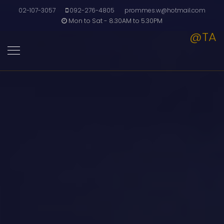
02-107-3057
092-276-4805
prommes.w@hotmail.com
Mon to Sat - 8.30AM to 5.30PM
@TA