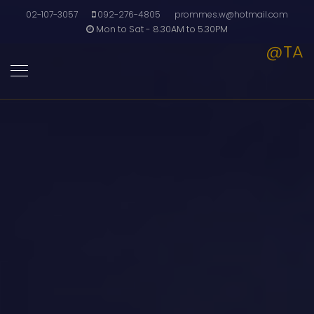
02-107-3057
092-276-4805
prommes.w@hotmail.com
Mon to Sat - 8.30AM to 5.30PM
@TA