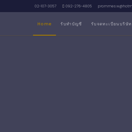
02-107-3057
092-276-4805
prommes.w@hotma
Home
รับทำบัญชี
รับจดทะเบียนบริษัท