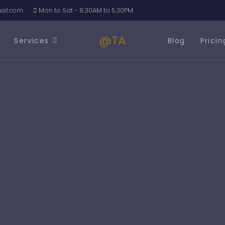
il.com
Mon to Sat - 8.30AM to 5.30PM
@TA
Services
Blog
Pricin