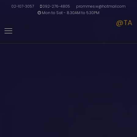
02-107-3057
092-276-4805
prommes.w@hotmail.com
Mon to Sat - 8.30AM to 5.30PM
@TA