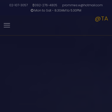
02-107-3057
092-276-4805
prommes.w@hotmail.com
Mon to Sat - 8.30AM to 5.30PM
@TA