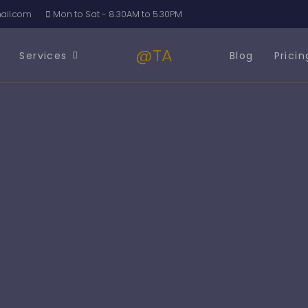
il.com
Mon to Sat - 8.30AM to 5.30PM
@TA
Services
Blog
Pricin