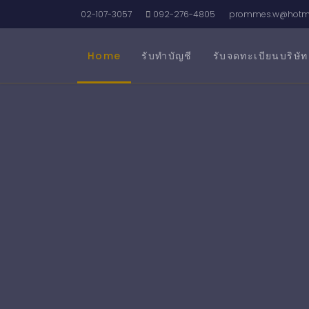
02-107-3057
092-276-4805
prommes.w@hotma
Home
รับทำบัญชี
รับจดทะเบียนบริษัท