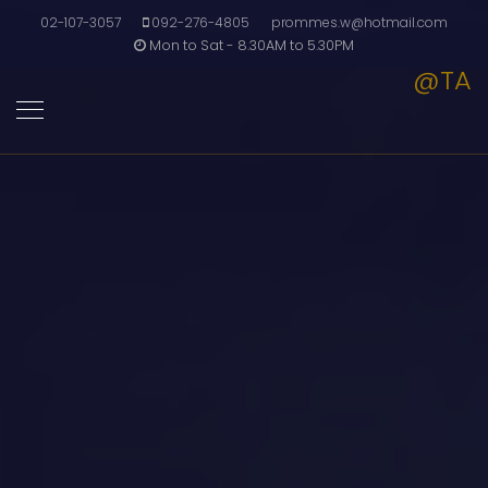
02-107-3057
092-276-4805
prommes.w@hotmail.com
Mon to Sat - 8.30AM to 5.30PM
@TA