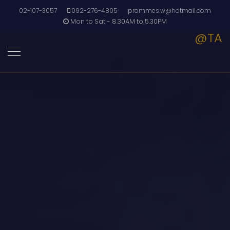
02-107-3057
092-276-4805
prommes.w@hotmail.com
Mon to Sat - 8.30AM to 5.30PM
@TA