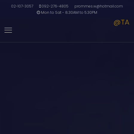
02-107-3057
092-276-4805
prommes.w@hotmail.com
Mon to Sat - 8.30AM to 5.30PM
@TA