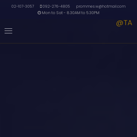
02-107-3057
092-276-4805
prommes.w@hotmail.com
Mon to Sat - 8.30AM to 5.30PM
@TA