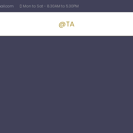
il.com
Mon to Sat - 8.30AM to 5.30PM
@TA
Services
Blog
Pricin