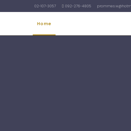
02-107-3057
092-276-4805
prommes.w@hotma
Home
รับทำบัญชี
รับจดทะเบียนบริษัท