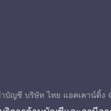
ําบัญชี บริษัท ไทย แอคเคาน์ติ้ง 