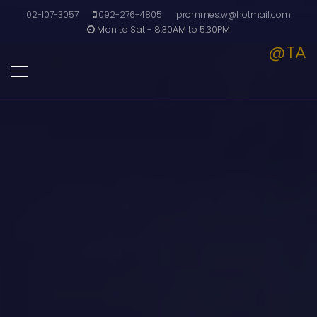
02-107-3057
092-276-4805
prommes.w@hotmail.com
Mon to Sat - 8.30AM to 5.30PM
@TA