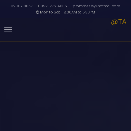
02-107-3057
092-276-4805
prommes.w@hotmail.com
Mon to Sat - 8.30AM to 5.30PM
@TA