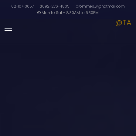
02-107-3057
092-276-4805
prommes.w@hotmail.com
Mon to Sat - 8.30AM to 5.30PM
@TA