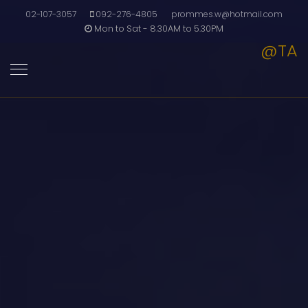
02-107-3057
092-276-4805
prommes.w@hotmail.com
Mon to Sat - 8.30AM to 5.30PM
@TA