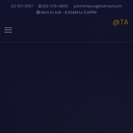
02-107-3057
092-276-4805
prommes.w@hotmail.com
Mon to Sat - 8.30AM to 5.30PM
@TA