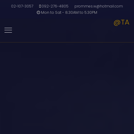
02-107-3057
092-276-4805
prommes.w@hotmail.com
Mon to Sat - 8.30AM to 5.30PM
@TA