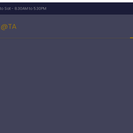
o Sat - 8.30AM to 5.30PM
@TA