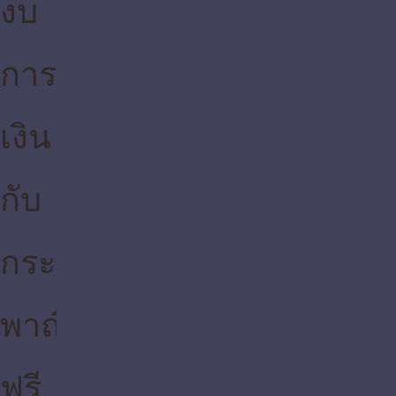
ฟรี. จด
ทะเบียน
ภ.อ.01
เพื่อใช้
ยื่น
ภาษี
ผ่าน