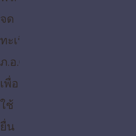
ระบบ
ออนไลน์
ฟรี.
รับ-ส่ง
เอกสาร
(ลูกค้า