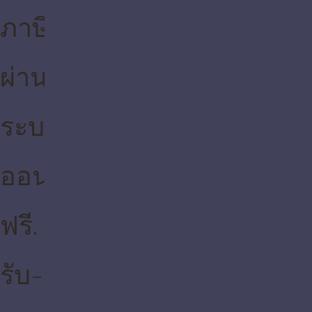
ใน
กรุงเทพ
และ
ปริมณฑล)
Learn More