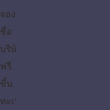
จองชื่อ
บริษัท
ฟรี. ขึ้น
ทะเบียน
E-
FILING