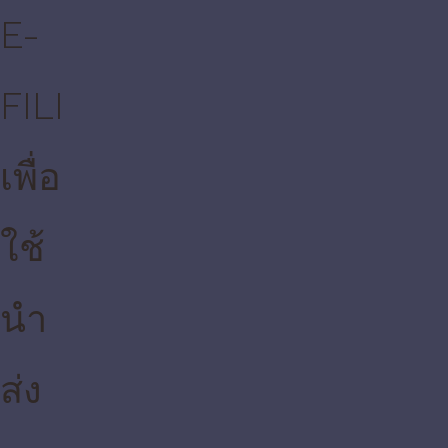
เพื่อใช้
นำส่ง
งบการ
เงินกับ
กระทรวง
พาณิชย์