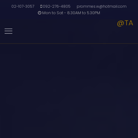
02-107-3057
092-276-4805
prommes.w@hotmail.com
Mon to Sat - 8.30AM to 5.30PM
@TA