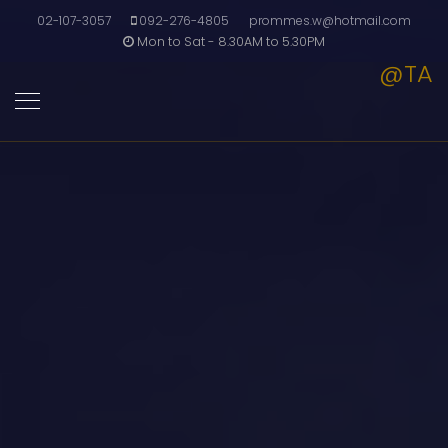
02-107-3057
092-276-4805
prommes.w@hotmail.com
Mon to Sat - 8.30AM to 5.30PM
@TA