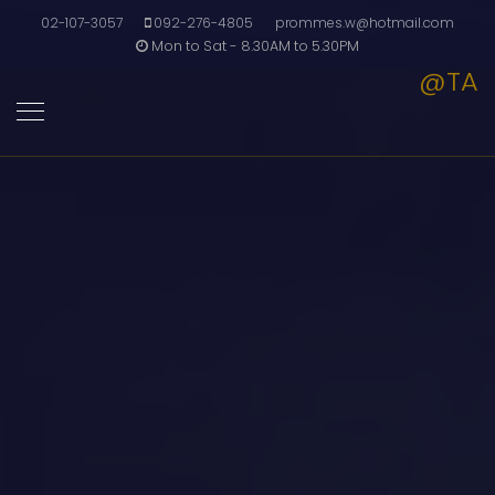
02-107-3057
092-276-4805
prommes.w@hotmail.com
Mon to Sat - 8.30AM to 5.30PM
@TA