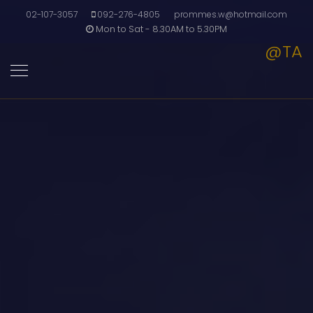
02-107-3057
092-276-4805
prommes.w@hotmail.com
Mon to Sat - 8.30AM to 5.30PM
@TA