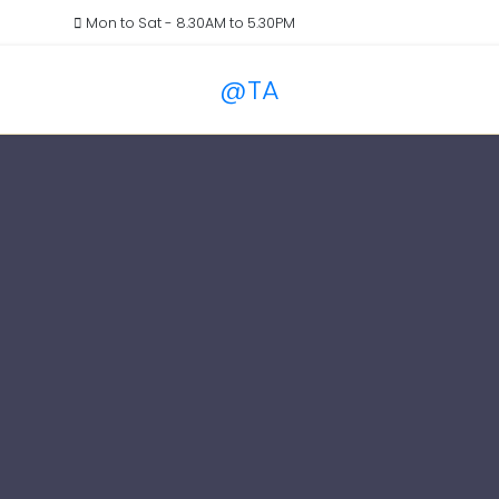
il.com
Mon to Sat - 8.30AM to 5.30PM
@TA
Services
Blog
Pricin