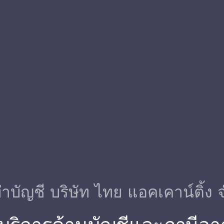
ําบัญชี บริษัท ไทย แอคเคาน์ติ้ง 