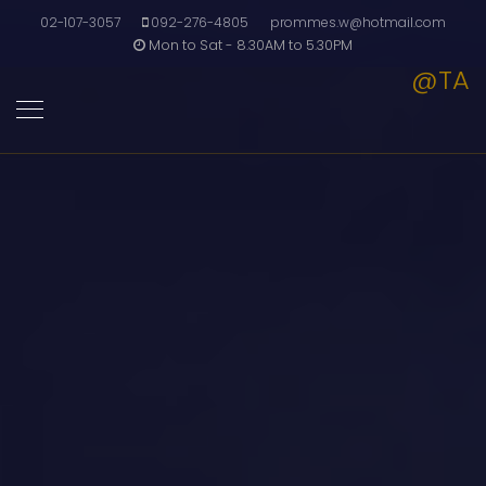
02-107-3057
092-276-4805
prommes.w@hotmail.com
Mon to Sat - 8.30AM to 5.30PM
@TA