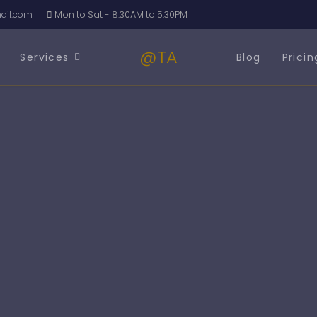
il.com
Mon to Sat - 8.30AM to 5.30PM
@TA
Services
Blog
Pricin