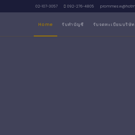
02-107-3057
092-276-4805
prommes.w@hotma
Home
รับทำบัญชี
รับจดทะเบียนบริษัท