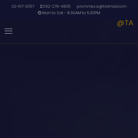
02-107-3057
092-276-4805
prommes.w@hotmail.com
Mon to Sat - 8.30AM to 5.30PM
@TA