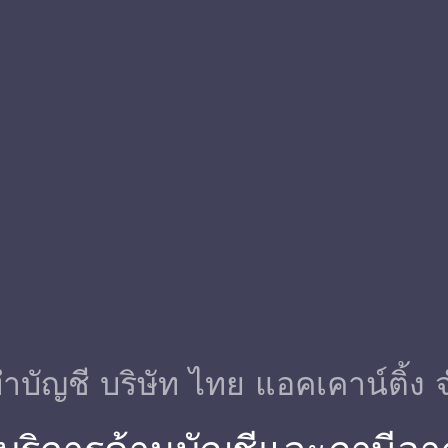
ําบัญชี บริษัท ไทย แอคเคาน์ติ้ง 