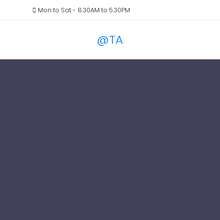
il.com
Mon to Sat - 8.30AM to 5.30PM
@TA
Services
Blog
Pricin