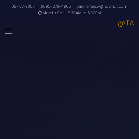
02-107-3057
092-276-4805
prommes.w@hotmail.com
Mon to Sat - 8.30AM to 5.30PM
@TA